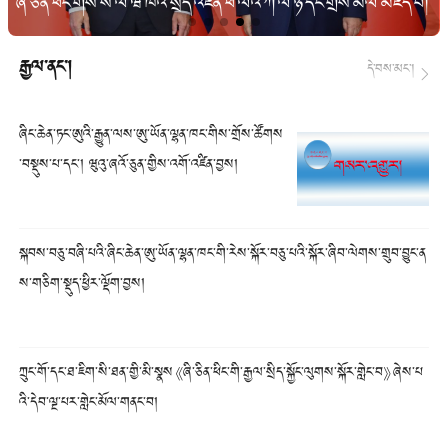
ཞི་ཅིན་ཕིང་གིས་སི་ལོ་ཝ་ཁེའི་སྲིད་འཛིན་ཕེ་ལིའེ་ཀོ་ལི་ཉི་དང་གྲོས་མོལ་མཛད་པ།
རྒྱལ་ནང་།
དེ་བས་མང་།
ཞིང་ཆེན་ཏང་ཨུའི་རྒྱུན་ལས་ཨུ་ཡོན་ལྷན་ཁང་གིས་གྲོས་ཚོགས
་བསྡུས་པ་དང་། ཝུའུ་ཞའོ་ཅུན་གྱིས་འགོ་འཛིན་བྱས།
སྐབས་བཅུ་བཞི་པའི་ཞིང་ཆེན་ཨུ་ཡོན་ལྷན་ཁང་གི་རེས་སྐོར་བཅུ་པའི་སྐོར་ཞིབ་ལེགས་གྲུབ་བྱུང་ན
ས་གཅིག་སྡུད་ཕྱིར་ལྡོག་བྱས།
ཀྲུང་གོ་དང་ཐ་ཇིག་སི་ཐན་གྱི་མི་སྣས《ཞི་ཅིན་ཕིང་གི་རྒྱལ་སྲིད་སྐྱོང་ལུགས་སྐོར་གླེང་བ》ཞེས་པ
འི་དེབ་ལྔ་པར་གླེང་མོལ་གནང་བ།